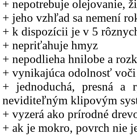
+ nepotrebuje olejovanie, ž
+ jeho vzhľad sa nemení ro
+ k dispozícii je v 5 rôznyc
+ nepriťahuje hmyz
+ nepodlieha hnilobe a roz
+ vynikajúca odolnosť voči
+ jednoduchá, presná a r
neviditeľným klipovým sy
+ vyzerá ako prírodné drev
+ ak je mokro, povrch nie j