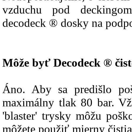
vzduchu pod deckingom,
decodeck ® dosky na podpo
Môže byť Decodeck ® čist
Áno. Aby sa predišlo po
maximálny tlak 80 bar. Vž
'blaster' trysky môžu pošk
môžete použiť mierny čistia