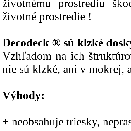
životnému prostrediu ško
životné prostredie !
Decodeck ® sú klzké dosk
Vzhľadom na ich štruktúr
nie sú klzké, ani v mokrej,
Výhody:
+ neobsahuje triesky, nepra