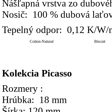
Nášľapná vrstva zo dubové
Nosič: 100 % dubová laťov
Tepelný odpor: 0,12 K/W
Cotton-Natural
Biscuit
Kolekcia Picasso
Rozmery :
Hrúbka: 18 mm
Šírka: 120 mm