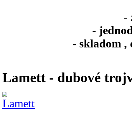
-
- jedno
- skladom ,
Lamett - dubové troj