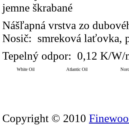
jemne škrabané
Nášľapná vrstva zo dubové
Nosič: smreková laťovka, 
Tepelný odpor: 0,12 K/W
White Oil
Atlantic Oil
Nord
Copyright © 2010
Finewood