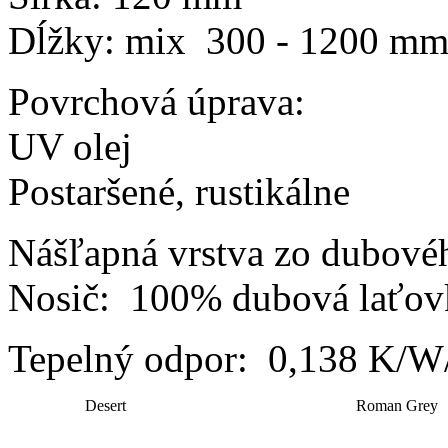
Dĺžky: mix 300 - 1200 m
Povrchová úprava:
UV olej
Postaršené, rustikálne
Nášľapná vrstva zo dubové
Nosič: 100% dubová laťovk
Tepelný odpor: 0,138 K/
Desert
Roman Grey