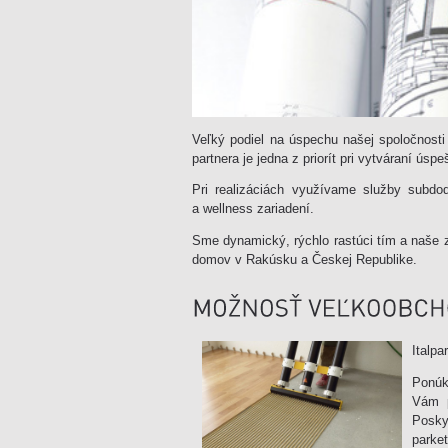
Veľký podiel na úspechu našej spoločnosti 
partnera je jedna z priorít pri vytváraní úsp
Pri realizáciách využívame služby subdodá
a wellness zariadení.
Sme dynamický, rýchlo rastúci tím a naše z
domov v Rakúsku a Českej Republike.
Italp
Ponúk
Vám p
Posky
parket