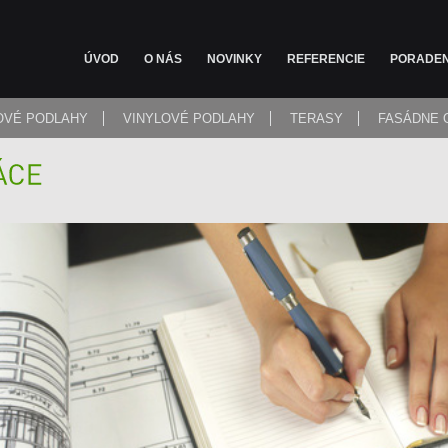
ÚVOD
O NÁS
NOVINKY
REFERENCIE
PORADE
OVÉ PODLAHY
VINYLOVÉ PODLAHY
TERASY
FASÁDNE 