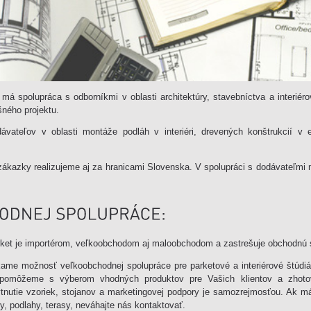
má spolupráca s odborníkmi v oblasti architektúry, stavebníctva a interiér
ešného projektu.
vateľov v oblasti montáže podláh v interiéri, drevených konštrukcií v e
ákazky realizujeme aj za hranicami Slovenska. V spolupráci s dodávateľmi 
arket je importérom, veľkoobchodom aj maloobchodom a zastrešuje obchodnú 
ame možnosť veľkoobchodnej spolupráce pre parketové a interiérové štúdiá
omôžeme s výberom vhodných produktov pre Vašich klientov a zhoto
tnutie vzoriek, stojanov a marketingovej podpory je samozrejmosťou. Ak mát
y, podlahy, terasy, neváhajte nás kontaktovať.