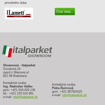
prírodného duba.
Čítať ďalej…
Showroom - Italparket
Osvetová 24
vjazd z Mierovej ul.
821 08 Bratislava
Kontaktná osoba:
Kontaktná osoba:
Ing. Radoslav Vaško
Petra Ďuricová
gsm: +421 918 829 136
gsm: +421 907924115
tel.: +421 233 014 981
e-mail:
info@italparket.sk
e-mail:
info@italparket.sk