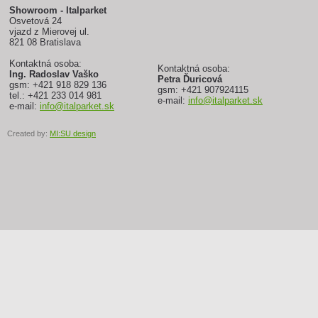
Showroom - Italparket
Osvetová 24
vjazd z Mierovej ul.
821 08 Bratislava
Kontaktná osoba:
Kontaktná osoba:
Ing. Radoslav Vaško
Petra Ďuricová
gsm: +421 918 829 136
gsm: +421 907924115
tel.: +421 233 014 981
e-mail:
info@italparket.sk
e-mail:
info@italparket.sk
Created by:
MI:SU design