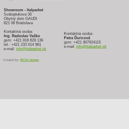
Showroom - Italparket
Svätoplukova 30
Obytný dom GAUDI
821 08 Bratislava
Kontaktná osoba:
Kontaktná osoba:
Ing. Radoslav Vaško
Petra Ďuricová
gsm: +421 918 829 136
gsm: +421 907924115
tel.: +421 233 014 981
e-mail:
info@italparket.sk
e-mail:
info@italparket.sk
Created by:
MI:SU design