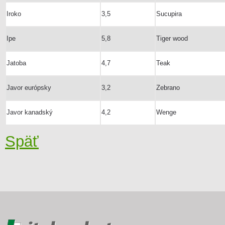
Iroko
3,5
Sucupira
Ipe
5,8
Tiger wood
Jatoba
4,7
Teak
Javor európsky
3,2
Zebrano
Javor kanadský
4,2
Wenge
Späť