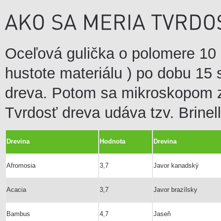
Oceľová gulička o polomere 10 m
hustote materiálu ) po dobu 15
dreva. Potom sa mikroskopom z
Tvrdosť dreva udáva tzv. Brinel
Drevina
Hodnota
Drevina
Afromosia
3,7
Javor kanadský
Acacia
3,7
Javor brazílsky
Bambus
4,7
Jaseň