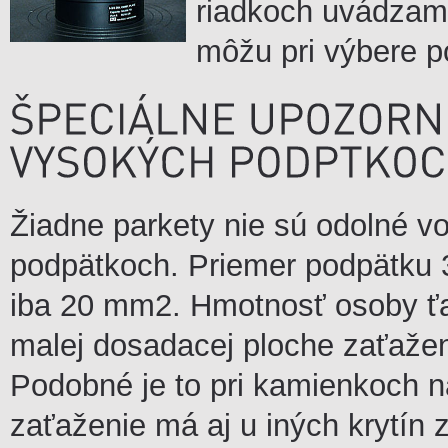
riadkoch uvádzame
môžu pri výbere 
Žiadne parkety nie sú odolné v
podpätkoch. Priemer podpätku
iba 20 mm2. Hmotnosť osoby ťaž
malej dosadacej ploche zaťaže
Podobné je to pri kamienkoch n
zaťaženie má aj u iných krytín