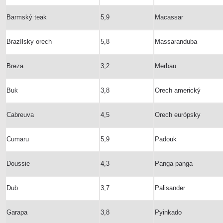
Barmský teak
5,9
Macassar
Brazílsky orech
5,8
Massaranduba
Breza
3,2
Merbau
Buk
3,8
Orech americký
Cabreuva
4,5
Orech európsky
Cumaru
5,9
Padouk
Doussie
4,3
Panga panga
Dub
3,7
Palisander
Garapa
3,8
Pyinkado