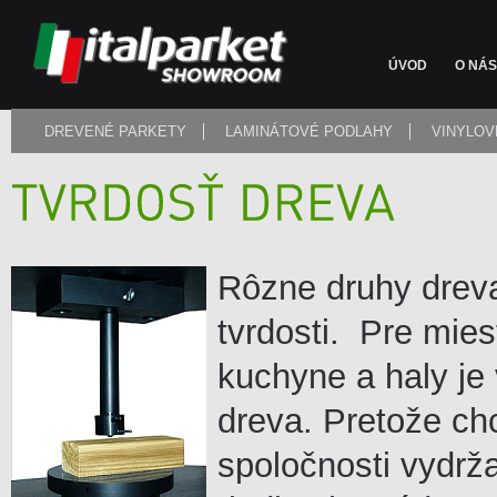
ÚVOD
O NÁS
DREVENÉ PARKETY
LAMINÁTOVÉ PODLAHY
VINYLOV
Rôzne druhy drev
tvrdosti. Pre mies
kuchyne a haly je 
dreva. Pretože ch
spoločnosti vydrža