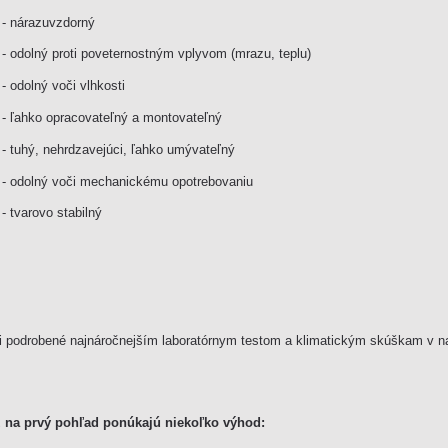
- nárazuvzdorný
- odolný proti poveternostným vplyvom (mrazu, teplu)
- odolný voči vlhkosti
- ľahko opracovateľný a montovateľný
- tuhý, nehrdzavejúci, ľahko umývateľný
- odolný voči mechanickému opotrebovaniu
- tvarovo stabilný
li podrobené najnáročnejším laboratórnym testom a klimatickým skúškam v na
ž na prvý pohľad ponúkajú niekoľko výhod: