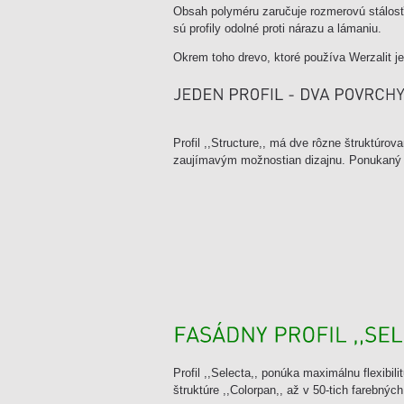
Obsah polyméru zaručuje rozmerovú stálosť
sú profily odolné proti nárazu a lámaniu.
Okrem toho drevo, ktoré používa Werzalit je
Profil ,,Structure,, má dve rôzne štruktúro
zaujímavým možnostian dizajnu. Ponukaný 
Profil ,,Selecta,, ponúka maximálnu flexibil
štruktúre ,,Colorpan,, až v 50-tich farebnýc