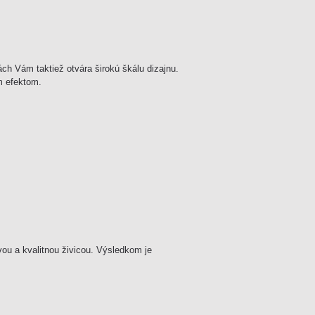
ách Vám taktiež otvára širokú škálu dizajnu.
m efektom.
ivou a kvalitnou živicou. Výsledkom je