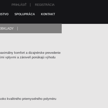
PRIHLÁSIŤ
REGISTRÁCIA
NSTVO
SPOLUPRÁCA
KONTAKT
OBKLADY
maximálny komfort a dizajnérske prevedenie
mými vplyvmi a zároveň ponúkajú výhodu
ysoko kvalitného priemyselného polyméru