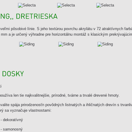
veľmi pôsobivé línie. S jeho textúrou povrchu akrylátu v 72 atraktívnych farb
152 mm a je určený výhradne pre horizontálnu montáž s klasickým prekrývajúci
i
užíva len tie najkvalitnejšie, prírodné, tvárne a trvalé drevené hmoty.
kvalite spája prirodzenosťn povôdných listnatých a ihličnatých drevín s trvanl
rý sa vyznačuje vlastnostami:
- dekoratívný
- samonosný