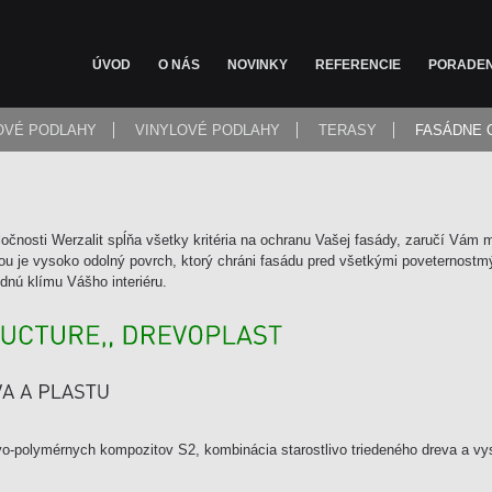
ÚVOD
O NÁS
NOVINKY
REFERENCIE
PORADE
OVÉ PODLAHY
VINYLOVÉ PODLAHY
TERASY
FASÁDNE 
očnosti Werzalit spĺňa všetky kritéria na ochranu Vašej fasády, zaručí Vám 
tou je vysoko odolný povrch, ktorý chráni fasádu pred všetkými poveternost
nú klímu Vášho interiéru.
revo-polymérnych kompozitov S2, kombinácia starostlivo triedeného dreva a v