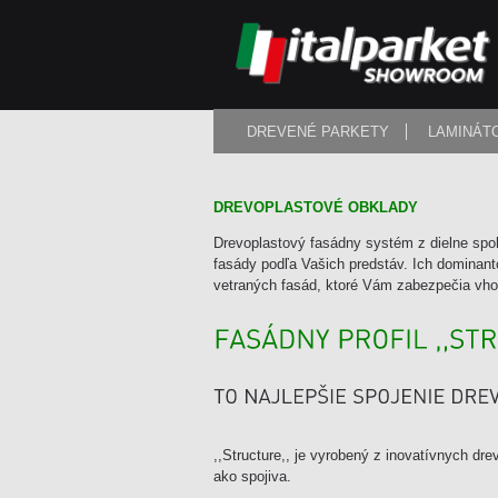
DREVENÉ PARKETY
LAMINÁT
DREVOPLASTOVÉ OBKLADY
Drevoplastový fasádny systém z dielne spol
fasády podľa Vašich predstáv. Ich dominan
vetraných fasád, ktoré Vám zabezpečia vhod
,,Structure,, je vyrobený z inovatívnych d
ako spojiva.