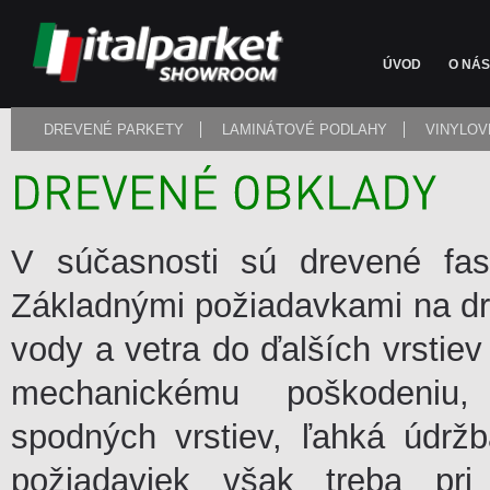
ÚVOD
O NÁS
DREVENÉ PARKETY
LAMINÁTOVÉ PODLAHY
VINYLOV
V súčasnosti sú drevené fas
Základnými požiadavkami na dr
vody a vetra do ďalších vrstiev
mechanickému poškodeniu, 
spodných vrstiev, ľahká údrž
požiadaviek však treba pri