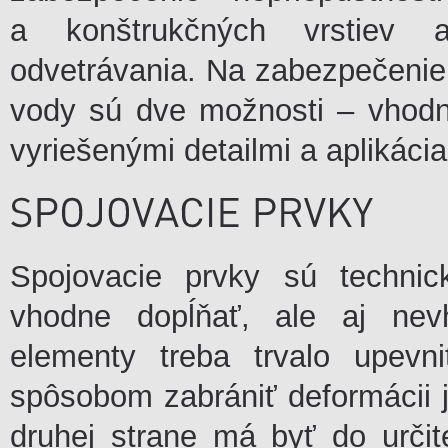
a konštrukčných vrstiev 
odvetrávania. Na zabezpečenie
vody sú dve možnosti – vhodn
vyriešenými detailmi a aplikácia
Spojovacie prvky sú techni
vhodne dopĺňať, ale aj nev
elementy treba trvalo upev
spôsobom zabrániť deformácii j
druhej strane má byť do urč