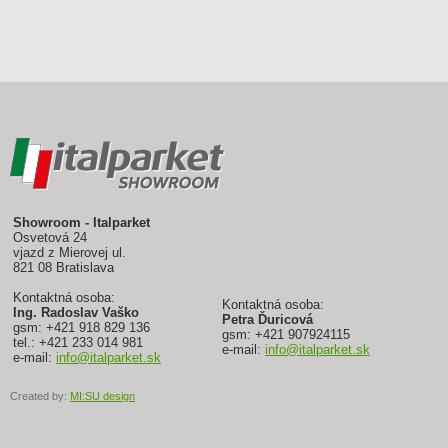
Showroom - Italparket
Osvetová 24
vjazd z Mierovej ul.
821 08 Bratislava
Kontaktná osoba:
Kontaktná osoba:
Ing. Radoslav Vaško
Petra Ďuricová
gsm: +421 918 829 136
gsm: +421 907924115
tel.: +421 233 014 981
e-mail:
info@italparket.sk
e-mail:
info@italparket.sk
Created by:
MI:SU design