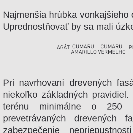
Najmenšia hrúbka vonkajšieho 
Uprednostňovať by sa mali úzke
Pri navrhovaní drevených fas
niekoľko základných pravidiel
terénu minimálne o 250
prevetrávaných drevených f
zabezpečenie nepriepustnos